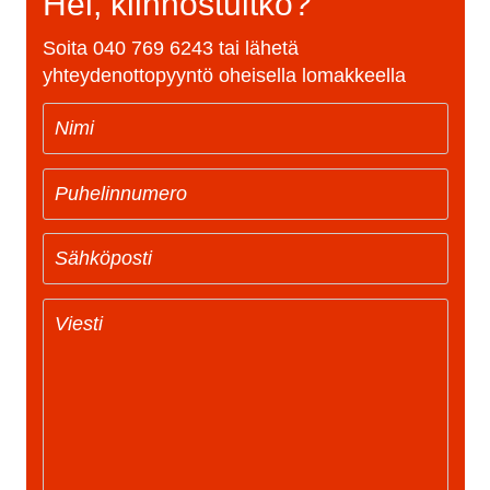
Hei, kiinnostuitko?
Soita
040 769 6243
tai lähetä
yhteydenottopyyntö oheisella lomakkeella