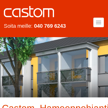
Togg
Soita meille:
040 769 6243
navi