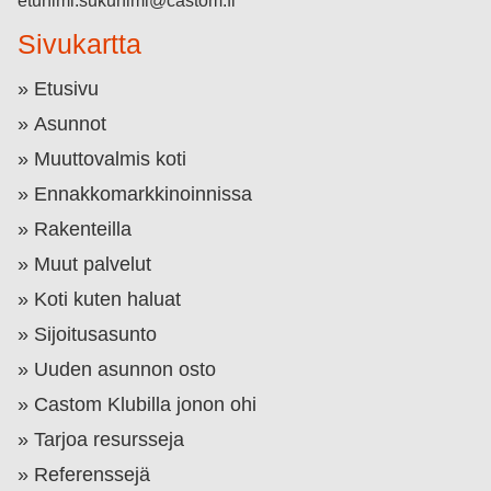
etunimi.sukunimi@castom.fi
Sivukartta
Etusivu
Asunnot
Muuttovalmis koti
Ennakkomarkkinoinnissa
Rakenteilla
Muut palvelut
Koti kuten haluat
Sijoitusasunto
Uuden asunnon osto
Castom Klubilla jonon ohi
Tarjoa resursseja
Referenssejä