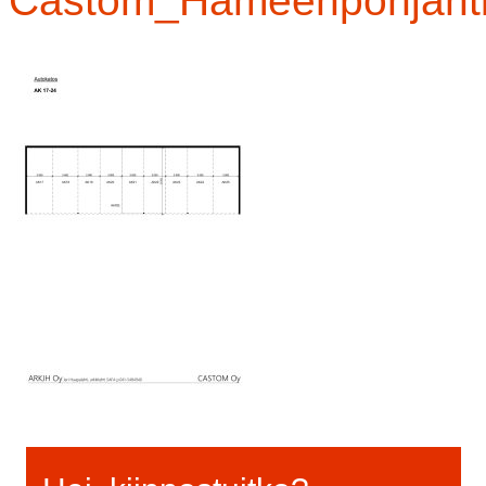
Castom_Hameenpohjanti