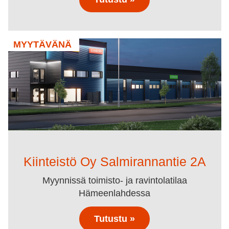
MYYTÄVÄNÄ
Kiinteistö Oy Salmirannantie 2A
Myynnissä toimisto- ja ravintolatilaa
Hämeenlahdessa
Tutustu »