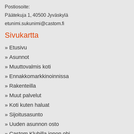
Postiosoite:
Päätekuja 1, 40500 Jyväskylä
etunimi.sukunimi@castom.fi
Sivukartta
Etusivu
Asunnot
Muuttovalmis koti
Ennakkomarkkinoinnissa
Rakenteilla
Muut palvelut
Koti kuten haluat
Sijoitusasunto
Uuden asunnon osto
Castom Klubilla jonon ohi