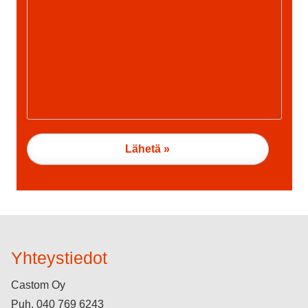
Yhteystiedot
Castom Oy
Puh.
040 769 6243