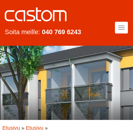
Togg
Soita meille:
040 769 6243
navi
Etusivu
»
Etusivu
»