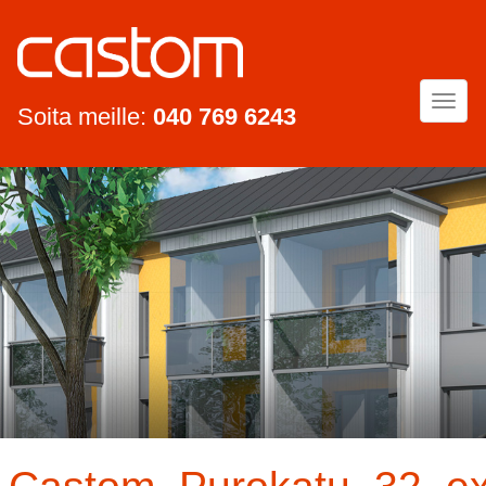
Togg
Soita meille:
040 769 6243
navi