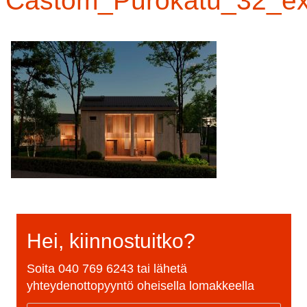
Castom_Purokatu_32_e
Hei, kiinnostuitko?
Soita
040 769 6243
tai lähetä
yhteydenottopyyntö oheisella lomakkeella