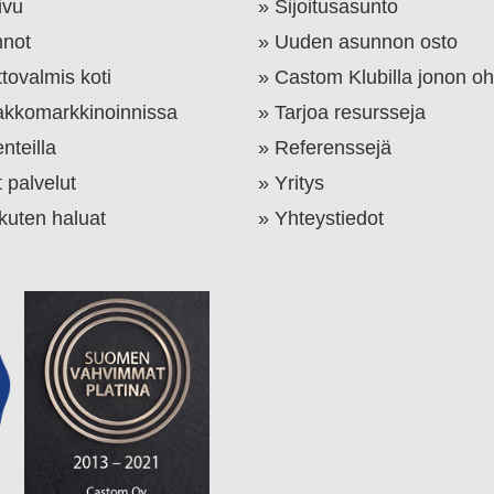
ivu
Sijoitusasunto
not
Uuden asunnon osto
tovalmis koti
Castom Klubilla jonon oh
kkomarkkinoinnissa
Tarjoa resursseja
nteilla
Referenssejä
 palvelut
Yritys
 kuten haluat
Yhteystiedot