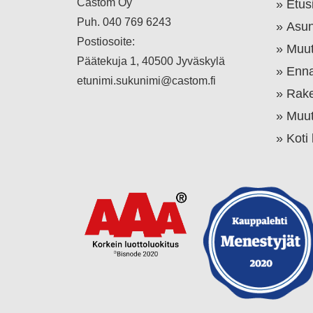
Castom Oy
Etus
Puh.
040 769 6243
Asun
Postiosoite:
Muut
Päätekuja 1, 40500 Jyväskylä
Enna
etunimi.sukunimi@castom.fi
Rake
Muut
Koti