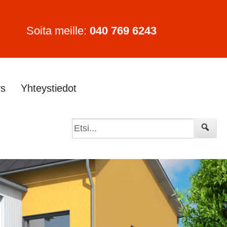
Soita meille:
040 769 6243
ys
Yhteystiedot