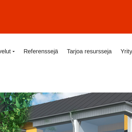
velut
Referenssejä
Tarjoa resursseja
Yrit