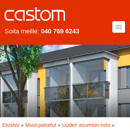
Togg
Soita meille:
040 769 6243
navi
Etusivu
»
Muut palvelut
»
Uuden asunnon osto
»