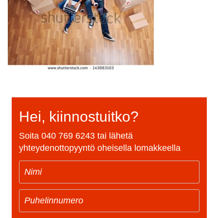
Hei, kiinnostuitko?
Soita
040 769 6243
tai lähetä
yhteydenottopyyntö oheisella lomakkeella