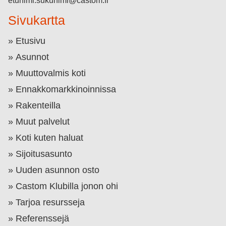
etunimi.sukunimi@castom.fi
Sivukartta
Etusivu
Asunnot
Muuttovalmis koti
Ennakkomarkkinoinnissa
Rakenteilla
Muut palvelut
Koti kuten haluat
Sijoitusasunto
Uuden asunnon osto
Castom Klubilla jonon ohi
Tarjoa resursseja
Referenssejä