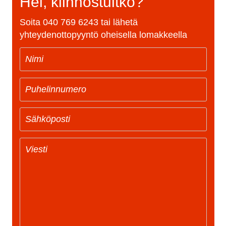
Hei, kiinnostuitko?
Soita
040 769 6243
tai lähetä
yhteydenottopyyntö oheisella lomakkeella