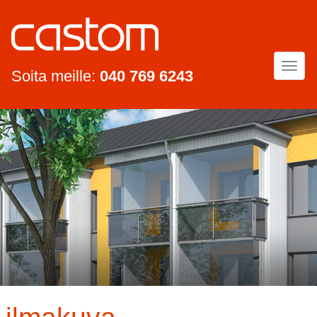
Togg
Soita meille:
040 769 6243
navi