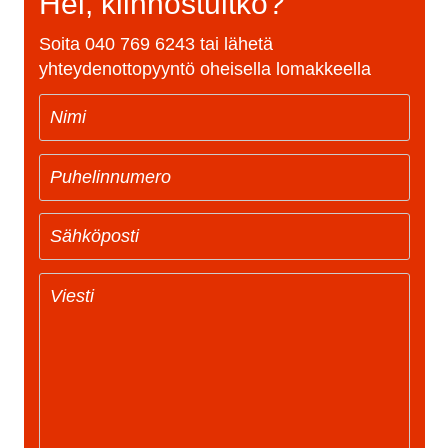
Hei, kiinnostuitko?
Soita
040 769 6243
tai lähetä
yhteydenottopyyntö oheisella lomakkeella