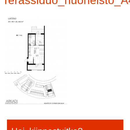
Terassiduo_huoneisto_A