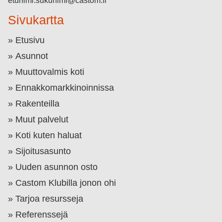
etunimi.sukunimi@castom.fi
Sivukartta
Etusivu
Asunnot
Muuttovalmis koti
Ennakkomarkkinoinnissa
Rakenteilla
Muut palvelut
Koti kuten haluat
Sijoitusasunto
Uuden asunnon osto
Castom Klubilla jonon ohi
Tarjoa resursseja
Referenssejä