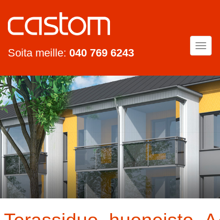
Togg
Soita meille:
040 769 6243
navi