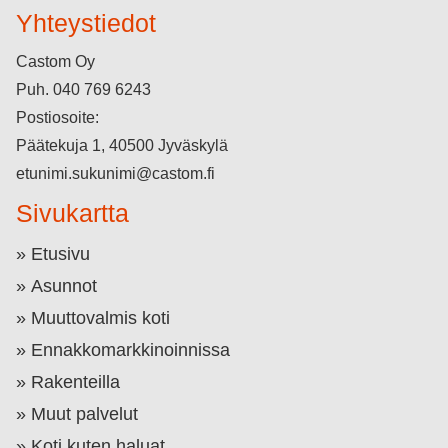
Yhteystiedot
Castom Oy
Puh.
040 769 6243
Postiosoite:
Päätekuja 1, 40500 Jyväskylä
etunimi.sukunimi@castom.fi
Sivukartta
Etusivu
Asunnot
Muuttovalmis koti
Ennakkomarkkinoinnissa
Rakenteilla
Muut palvelut
Koti kuten haluat