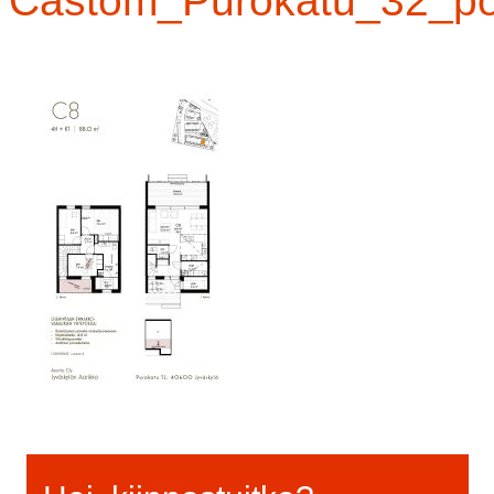
Castom_Purokatu_32_po