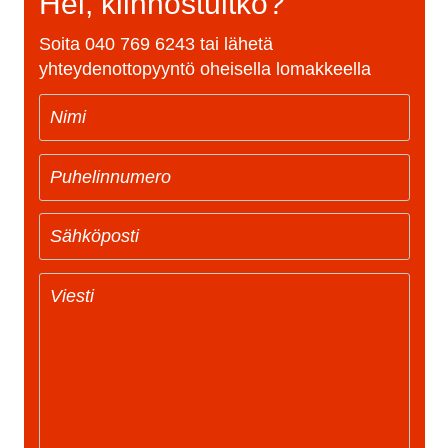
Hei, kiinnostuitko?
Soita
040 769 6243
tai lähetä
yhteydenottopyyntö oheisella lomakkeella