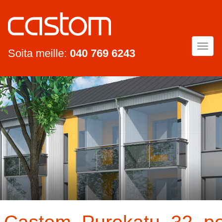
Togg
Soita meille:
040 769 6243
navi