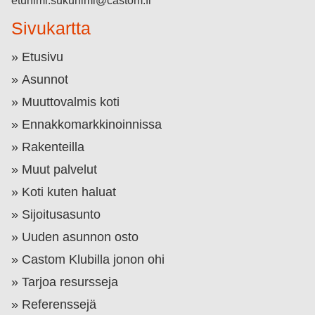
etunimi.sukunimi@castom.fi
Sivukartta
Etusivu
Asunnot
Muuttovalmis koti
Ennakkomarkkinoinnissa
Rakenteilla
Muut palvelut
Koti kuten haluat
Sijoitusasunto
Uuden asunnon osto
Castom Klubilla jonon ohi
Tarjoa resursseja
Referenssejä