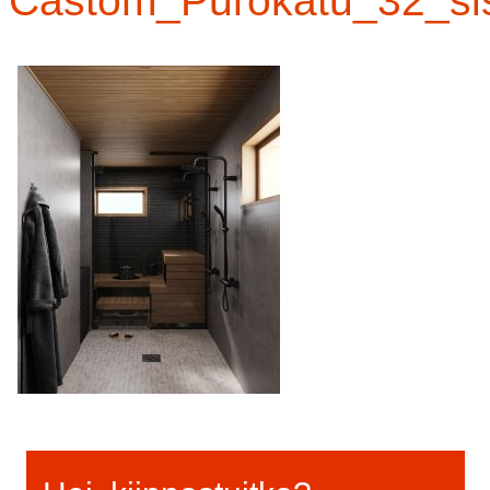
Castom_Purokatu_32_si