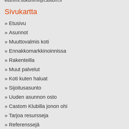
etunimi.sukunimi@castom.fi
Sivukartta
Etusivu
Asunnot
Muuttovalmis koti
Ennakkomarkkinoinnissa
Rakenteilla
Muut palvelut
Koti kuten haluat
Sijoitusasunto
Uuden asunnon osto
Castom Klubilla jonon ohi
Tarjoa resursseja
Referenssejä