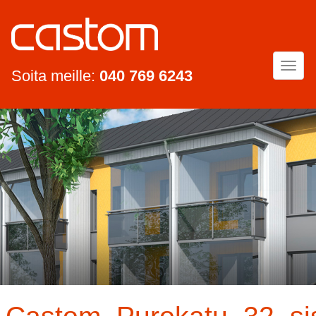
Togg
Soita meille:
040 769 6243
navi