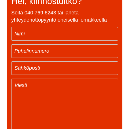
Hei, kiinnostuitko?
Soita
040 769 6243
tai lähetä
yhteydenottopyyntö oheisella lomakkeella