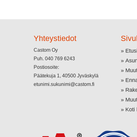
Yhteystiedot
Sivu
Castom Oy
Etus
Puh.
040 769 6243
Asun
Postiosoite:
Muut
Päätekuja 1, 40500 Jyväskylä
Enna
etunimi.sukunimi@castom.fi
Rake
Muut
Koti