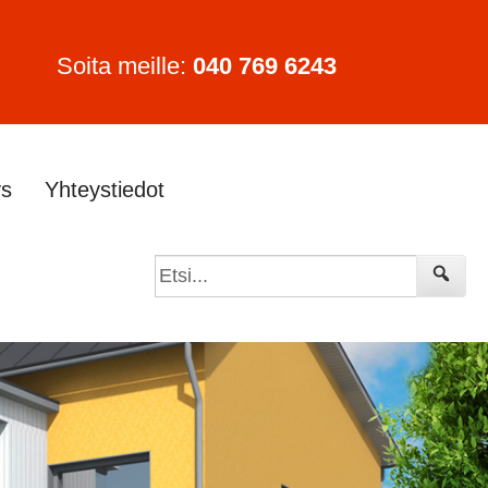
Soita meille:
040 769 6243
ys
Yhteystiedot