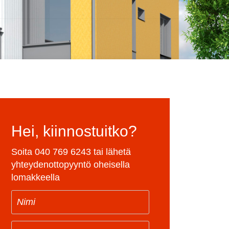
Hei, kiinnostuitko?
Soita
040 769 6243
tai lähetä
yhteydenottopyyntö oheisella
lomakkeella