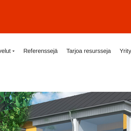
velut
Referenssejä
Tarjoa resursseja
Yrit