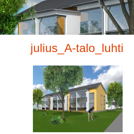
julius_A-talo_luhti