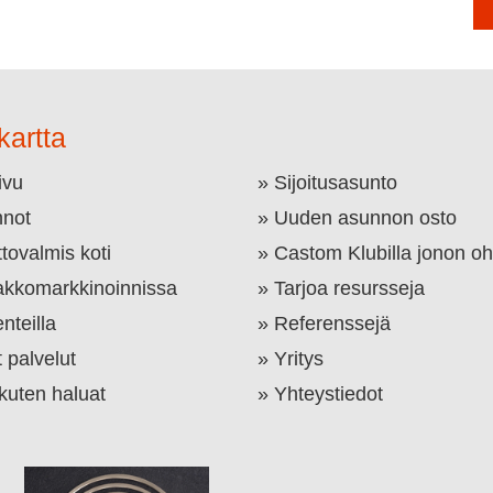
kartta
ivu
Sijoitusasunto
not
Uuden asunnon osto
tovalmis koti
Castom Klubilla jonon oh
kkomarkkinoinnissa
Tarjoa resursseja
nteilla
Referenssejä
 palvelut
Yritys
 kuten haluat
Yhteystiedot