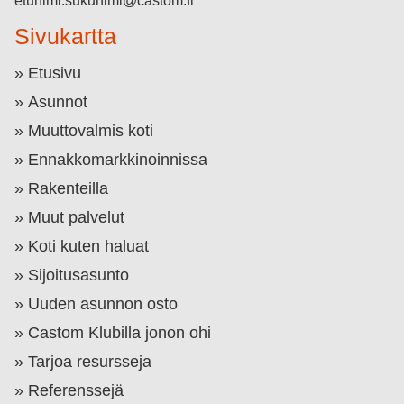
etunimi.sukunimi@castom.fi
Sivukartta
Etusivu
Asunnot
Muuttovalmis koti
Ennakkomarkkinoinnissa
Rakenteilla
Muut palvelut
Koti kuten haluat
Sijoitusasunto
Uuden asunnon osto
Castom Klubilla jonon ohi
Tarjoa resursseja
Referenssejä