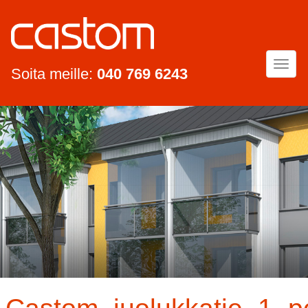
Togg
Soita meille:
040 769 6243
navi