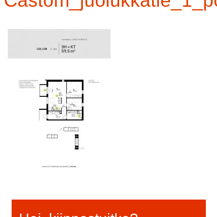
Castom_juolukkatie_1_