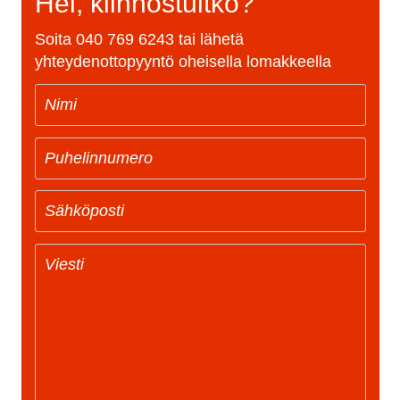
Hei, kiinnostuitko?
Soita
040 769 6243
tai lähetä
yhteydenottopyyntö oheisella lomakkeella