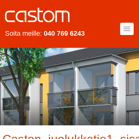
Togg
Soita meille:
040 769 6243
navi