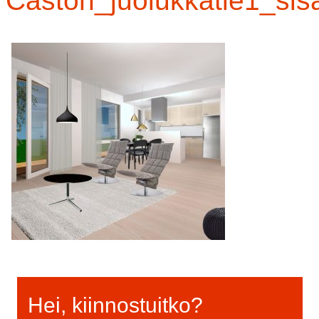
Caston_juolukkatie1_sis
Hei, kiinnostuitko?