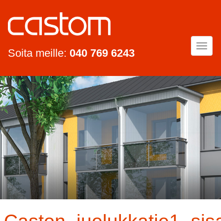
Togg
Soita meille:
040 769 6243
navi