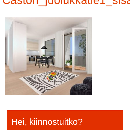
Caston_juolukkatie1_sis
Hei, kiinnostuitko?