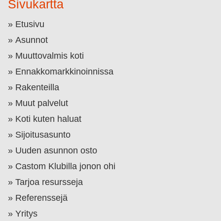
Sivukartta
Etusivu
Asunnot
Muuttovalmis koti
Ennakkomarkkinoinnissa
Rakenteilla
Muut palvelut
Koti kuten haluat
Sijoitusasunto
Uuden asunnon osto
Castom Klubilla jonon ohi
Tarjoa resursseja
Referenssejä
Yritys