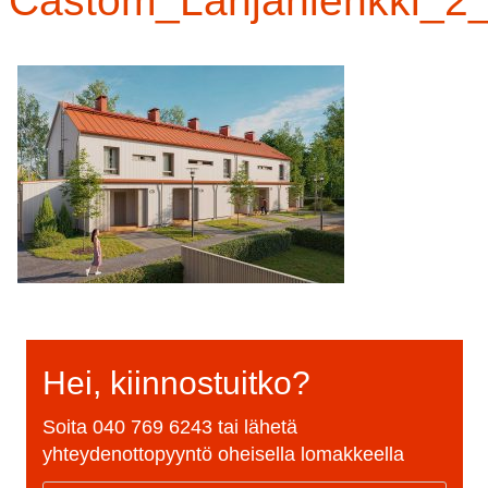
Castom_Lahjanlenkki_2
Hei, kiinnostuitko?
Soita
040 769 6243
tai lähetä
yhteydenottopyyntö oheisella lomakkeella