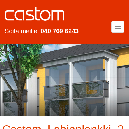
Togg
Soita meille:
040 769 6243
navi