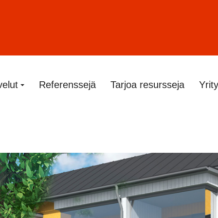
velut
Referenssejä
Tarjoa resursseja
Yrit