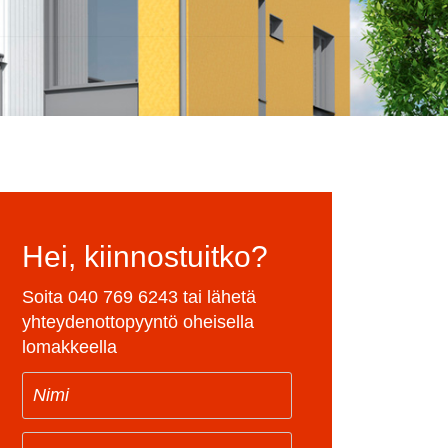
Hei, kiinnostuitko?
Soita
040 769 6243
tai lähetä
yhteydenottopyyntö oheisella
lomakkeella