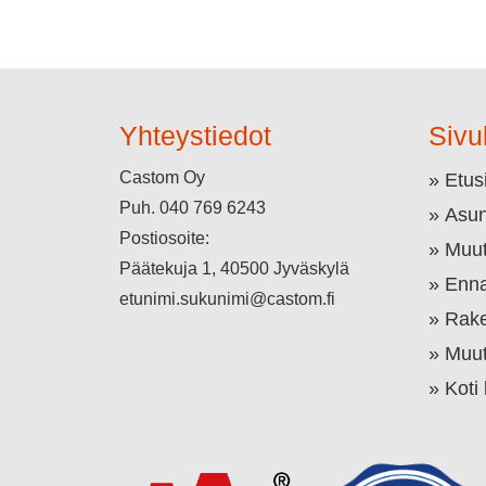
Yhteystiedot
Sivu
Castom Oy
Etus
Puh.
040 769 6243
Asun
Postiosoite:
Muut
Päätekuja 1, 40500 Jyväskylä
Enna
etunimi.sukunimi@castom.fi
Rake
Muut
Koti