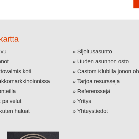
kartta
ivu
Sijoitusasunto
not
Uuden asunnon osto
tovalmis koti
Castom Klubilla jonon oh
kkomarkkinoinnissa
Tarjoa resursseja
nteilla
Referenssejä
 palvelut
Yritys
 kuten haluat
Yhteystiedot