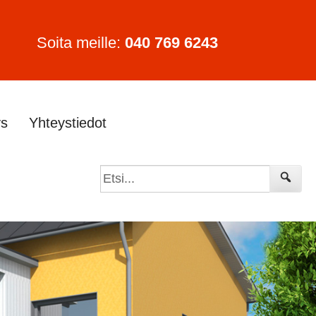
Soita meille:
040 769 6243
ys
Yhteystiedot