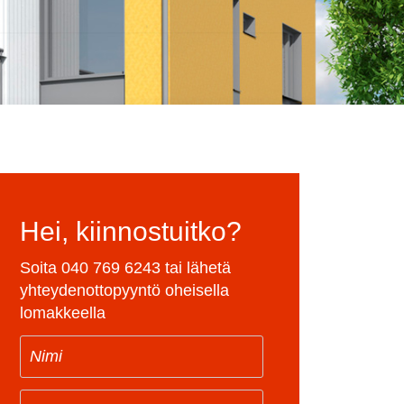
Hei, kiinnostuitko?
Soita
040 769 6243
tai lähetä
yhteydenottopyyntö oheisella
lomakkeella