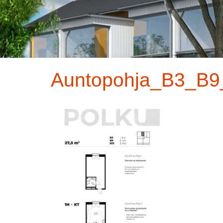
Auntopohja_B3_B9