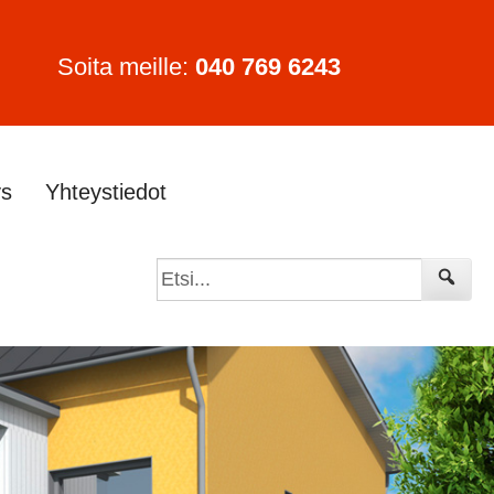
Soita meille:
040 769 6243
ys
Yhteystiedot