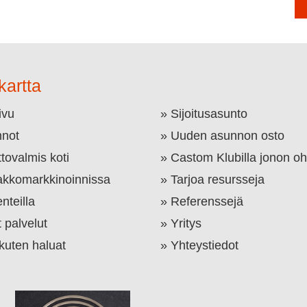
kartta
ivu
Sijoitusasunto
not
Uuden asunnon osto
tovalmis koti
Castom Klubilla jonon oh
kkomarkkinoinnissa
Tarjoa resursseja
nteilla
Referenssejä
 palvelut
Yritys
 kuten haluat
Yhteystiedot