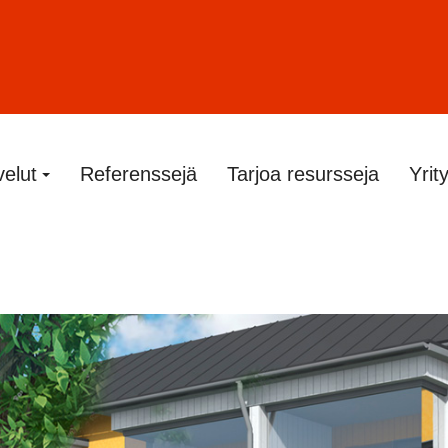
velut
Referenssejä
Tarjoa resursseja
Yrit