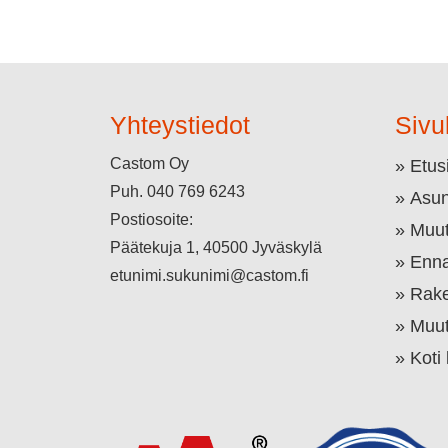
Yhteystiedot
Sivu
Castom Oy
Etus
Puh.
040 769 6243
Asun
Postiosoite:
Muut
Päätekuja 1, 40500 Jyväskylä
Enna
etunimi.sukunimi@castom.fi
Rake
Muut
Koti