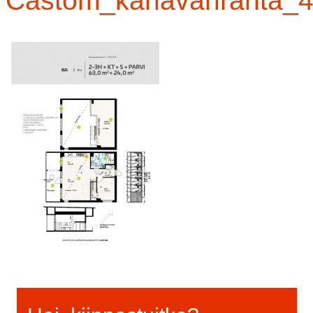
Castom_kanavanranta_