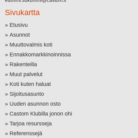
etunimi.sukunimi@castom.fi
Sivukartta
Etusivu
Asunnot
Muuttovalmis koti
Ennakkomarkkinoinnissa
Rakenteilla
Muut palvelut
Koti kuten haluat
Sijoitusasunto
Uuden asunnon osto
Castom Klubilla jonon ohi
Tarjoa resursseja
Referenssejä