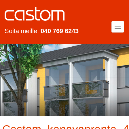
Togg
Soita meille:
040 769 6243
navi