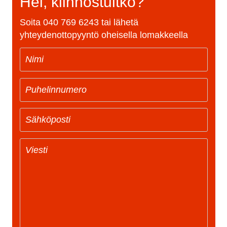
Hei, kiinnostuitko?
Soita
040 769 6243
tai lähetä
yhteydenottopyyntö oheisella lomakkeella