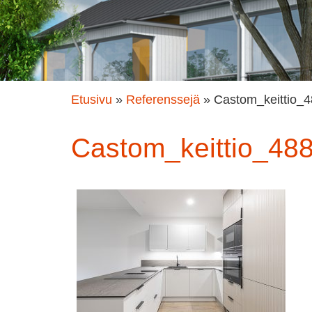
Etusivu
»
Referenssejä
»
Castom_keittio_
Castom_keittio_48