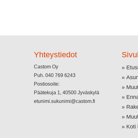
Yhteystiedot
Sivu
Castom Oy
Etus
Puh.
040 769 6243
Asun
Postiosoite:
Muut
Päätekuja 1, 40500 Jyväskylä
Enna
etunimi.sukunimi@castom.fi
Rake
Muut
Koti