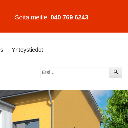
Soita meille:
040 769 6243
ys
Yhteystiedot