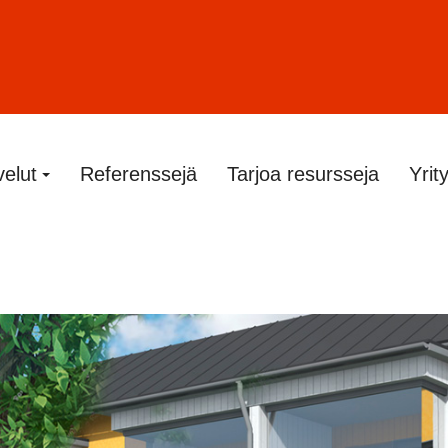
velut
Referenssejä
Tarjoa resursseja
Yrit