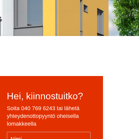
Hei, kiinnostuitko?
Soita
040 769 6243
tai lähetä
yhteydenottopyyntö oheisella
lomakkeella