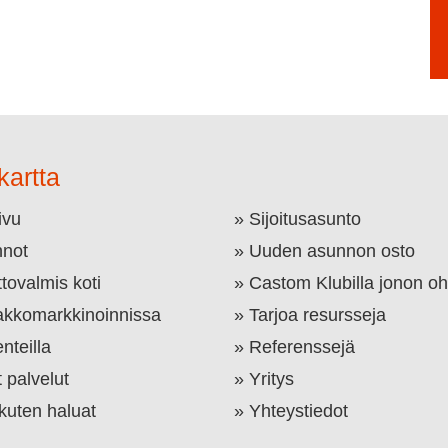
kartta
ivu
Sijoitusasunto
not
Uuden asunnon osto
tovalmis koti
Castom Klubilla jonon oh
kkomarkkinoinnissa
Tarjoa resursseja
nteilla
Referenssejä
 palvelut
Yritys
 kuten haluat
Yhteystiedot