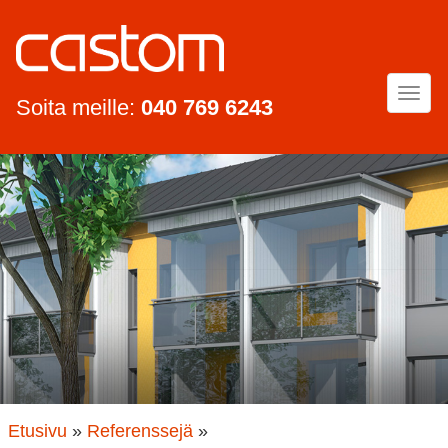
Togg
Soita meille:
040 769 6243
navi
Etusivu
»
Referenssejä
»