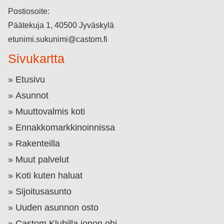
Postiosoite:
Päätekuja 1, 40500 Jyväskylä
etunimi.sukunimi@castom.fi
Sivukartta
Etusivu
Asunnot
Muuttovalmis koti
Ennakkomarkkinoinnissa
Rakenteilla
Muut palvelut
Koti kuten haluat
Sijoitusasunto
Uuden asunnon osto
Castom Klubilla jonon ohi