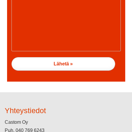
Yhteystiedot
Castom Oy
Puh.
040 769 6243