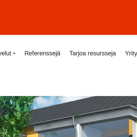
velut
Referenssejä
Tarjoa resursseja
Yrit