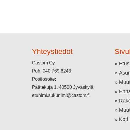
Yhteystiedot
Sivu
Castom Oy
Etus
Puh.
040 769 6243
Asun
Postiosoite:
Muut
Päätekuja 1, 40500 Jyväskylä
Enna
etunimi.sukunimi@castom.fi
Rake
Muut
Koti