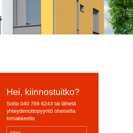
Hei, kiinnostuitko?
Soita
040 769 6243
tai lähetä
yhteydenottopyyntö oheisella
lomakkeella