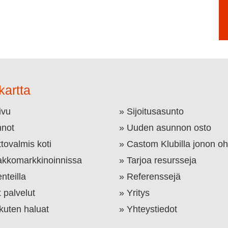
kartta
ivu
Sijoitusasunto
not
Uuden asunnon osto
tovalmis koti
Castom Klubilla jonon oh
kkomarkkinoinnissa
Tarjoa resursseja
nteilla
Referenssejä
 palvelut
Yritys
 kuten haluat
Yhteystiedot