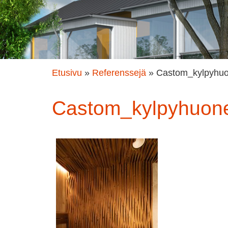
Etusivu
»
Referenssejä
»
Castom_kylpyhu
Castom_kylpyhuon