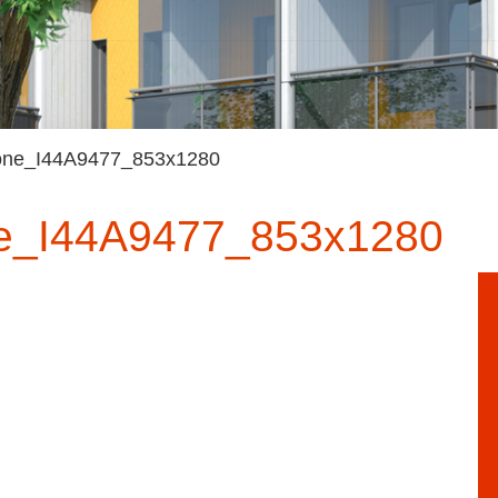
one_I44A9477_853x1280
e_I44A9477_853x1280