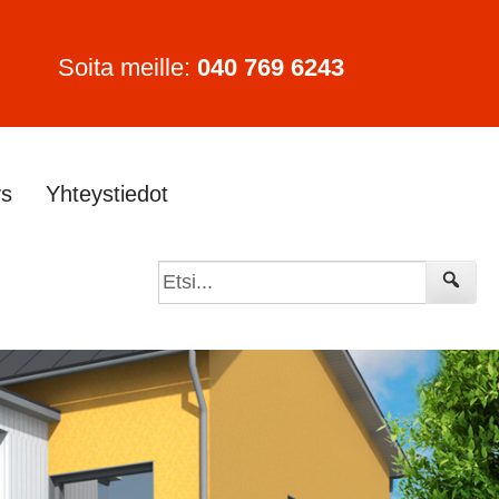
Soita meille:
040 769 6243
ys
Yhteystiedot