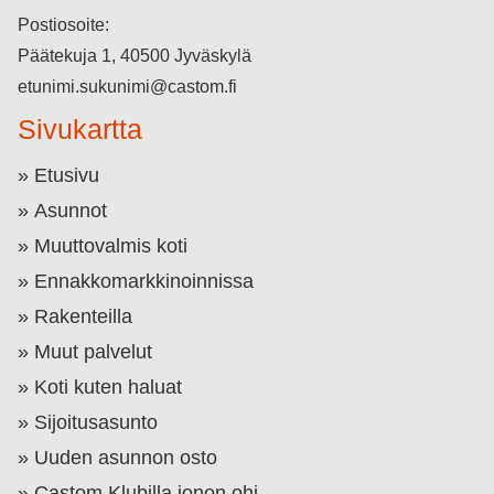
Postiosoite:
Päätekuja 1, 40500 Jyväskylä
etunimi.sukunimi@castom.fi
Sivukartta
Etusivu
Asunnot
Muuttovalmis koti
Ennakkomarkkinoinnissa
Rakenteilla
Muut palvelut
Koti kuten haluat
Sijoitusasunto
Uuden asunnon osto
Castom Klubilla jonon ohi