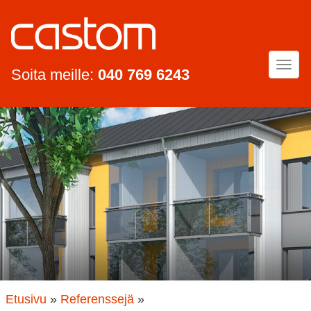
Togg
Soita meille:
040 769 6243
navi
Etusivu
»
Referenssejä
»