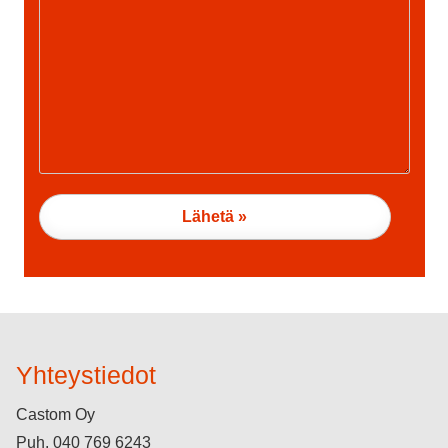
Yhteystiedot
Castom Oy
Puh.
040 769 6243