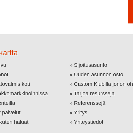
kartta
ivu
Sijoitusasunto
not
Uuden asunnon osto
tovalmis koti
Castom Klubilla jonon oh
kkomarkkinoinnissa
Tarjoa resursseja
nteilla
Referenssejä
 palvelut
Yritys
 kuten haluat
Yhteystiedot