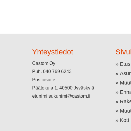
Yhteystiedot
Sivu
Castom Oy
Etus
Puh.
040 769 6243
Asun
Postiosoite:
Muut
Päätekuja 1, 40500 Jyväskylä
Enna
etunimi.sukunimi@castom.fi
Rake
Muut
Koti