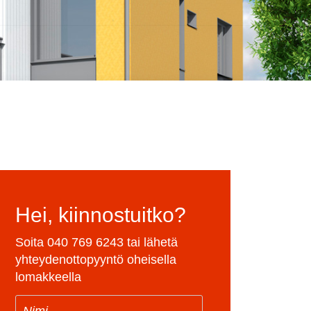
Hei, kiinnostuitko?
Soita
040 769 6243
tai lähetä
yhteydenottopyyntö oheisella
lomakkeella