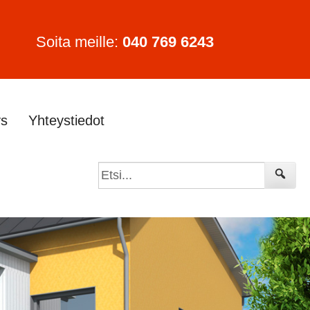
Soita meille:
040 769 6243
ys
Yhteystiedot