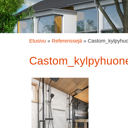
Etusivu
»
Referenssejä
»
Castom_kylpyhu
Castom_kylpyhuon