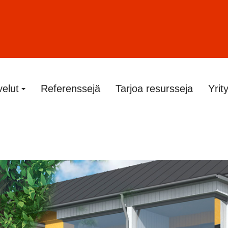
velut
Referenssejä
Tarjoa resursseja
Yrit