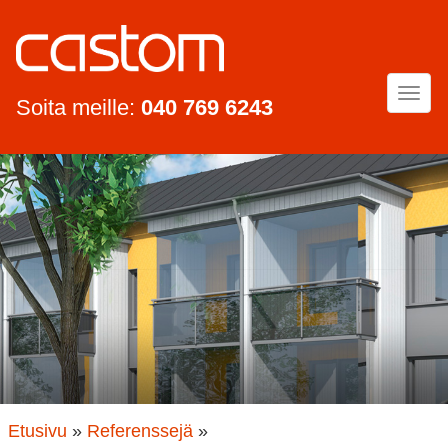
Togg
Soita meille:
040 769 6243
navi
Etusivu
»
Referenssejä
»