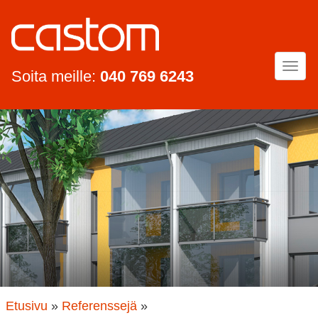
Togg
Soita meille:
040 769 6243
navi
Etusivu
»
Referenssejä
»