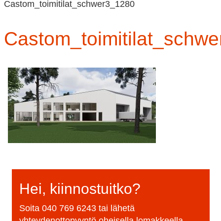
Castom_toimitilat_schwer3_1280
Castom_toimitilat_schw
Hei, kiinnostuitko?
Soita
040 769 6243
tai lähetä
yhteydenottopyyntö oheisella lomakkeella