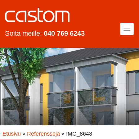
Togg
Soita meille:
040 769 6243
navi
Etusivu
»
Referenssejä
»
IMG_8648