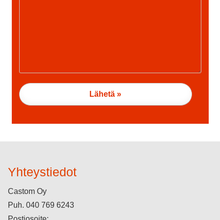
Yhteystiedot
Castom Oy
Puh.
040 769 6243
Postiosoite: