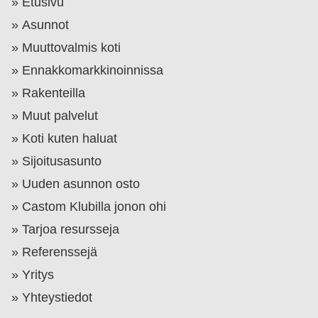
Etusivu
Asunnot
Muuttovalmis koti
Ennakkomarkkinoinnissa
Rakenteilla
Muut palvelut
Koti kuten haluat
Sijoitusasunto
Uuden asunnon osto
Castom Klubilla jonon ohi
Tarjoa resursseja
Referenssejä
Yritys
Yhteystiedot