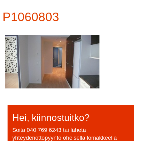
P1060803
Hei, kiinnostuitko?
Soita
040 769 6243
tai lähetä
yhteydenottopyyntö oheisella lomakkeella