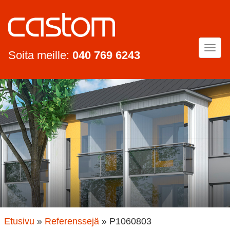
Togg
Soita meille:
040 769 6243
navi
Etusivu
»
Referenssejä
»
P1060803