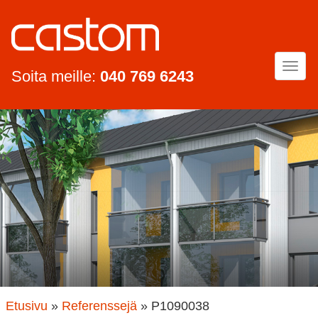
Togg
Soita meille:
040 769 6243
navi
Etusivu
»
Referenssejä
»
P1090038