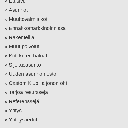
Etusivu
Asunnot
Muuttovalmis koti
Ennakkomarkkinoinnissa
Rakenteilla
Muut palvelut
Koti kuten haluat
Sijoitusasunto
Uuden asunnon osto
Castom Klubilla jonon ohi
Tarjoa resursseja
Referenssejä
Yritys
Yhteystiedot