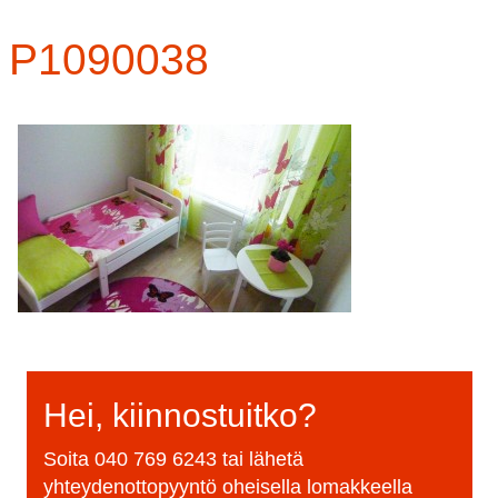
P1090038
Hei, kiinnostuitko?
Soita
040 769 6243
tai lähetä
yhteydenottopyyntö oheisella lomakkeella