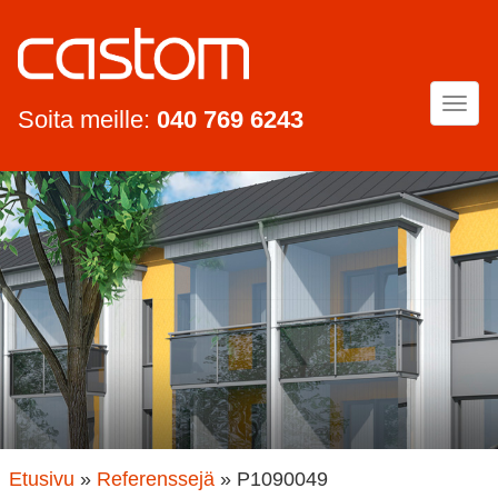
Togg
Soita meille:
040 769 6243
navi
Etusivu
»
Referenssejä
»
P1090049