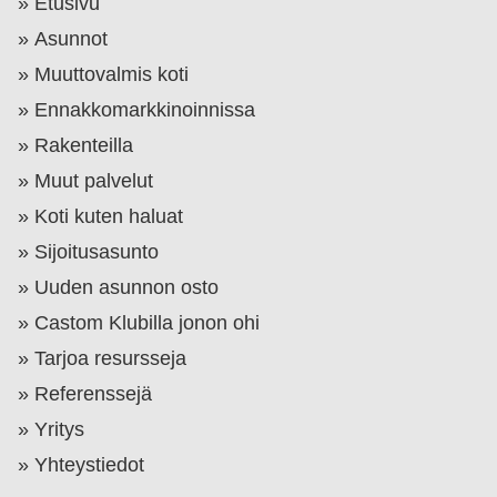
Etusivu
Asunnot
Muuttovalmis koti
Ennakkomarkkinoinnissa
Rakenteilla
Muut palvelut
Koti kuten haluat
Sijoitusasunto
Uuden asunnon osto
Castom Klubilla jonon ohi
Tarjoa resursseja
Referenssejä
Yritys
Yhteystiedot