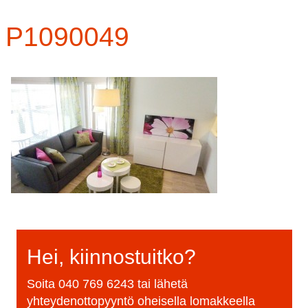
P1090049
Hei, kiinnostuitko?
Soita
040 769 6243
tai lähetä
yhteydenottopyyntö oheisella lomakkeella