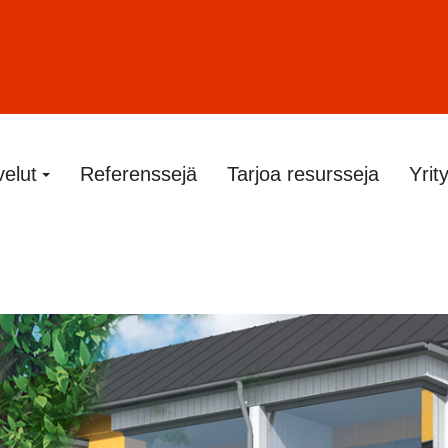
velut
Referenssejä
Tarjoa resursseja
Yrit