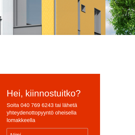
Hei, kiinnostuitko?
Soita
040 769 6243
tai lähetä
yhteydenottopyyntö oheisella
lomakkeella