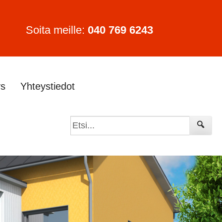
Soita meille:
040 769 6243
ys
Yhteystiedot