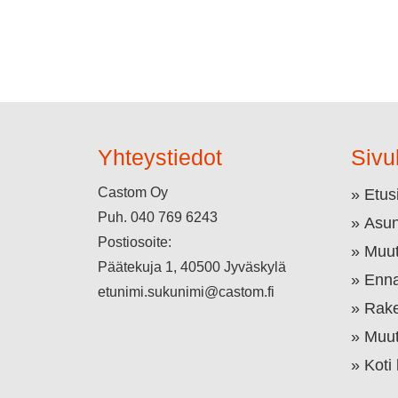
Yhteystiedot
Sivu
Castom Oy
Etus
Puh.
040 769 6243
Asun
Postiosoite:
Muut
Päätekuja 1, 40500 Jyväskylä
Enna
etunimi.sukunimi@castom.fi
Rake
Muut
Koti