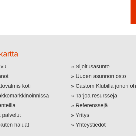
kartta
ivu
Sijoitusasunto
not
Uuden asunnon osto
tovalmis koti
Castom Klubilla jonon oh
kkomarkkinoinnissa
Tarjoa resursseja
nteilla
Referenssejä
 palvelut
Yritys
 kuten haluat
Yhteystiedot