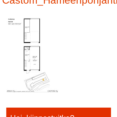
Castom_Hameenpohjanti