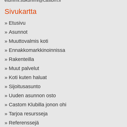
etunimi.sukunimi@castom.fi
Sivukartta
Etusivu
Asunnot
Muuttovalmis koti
Ennakkomarkkinoinnissa
Rakenteilla
Muut palvelut
Koti kuten haluat
Sijoitusasunto
Uuden asunnon osto
Castom Klubilla jonon ohi
Tarjoa resursseja
Referenssejä