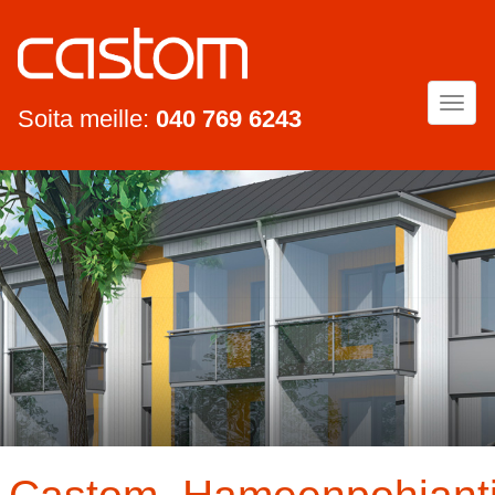
Togg
Soita meille:
040 769 6243
navi