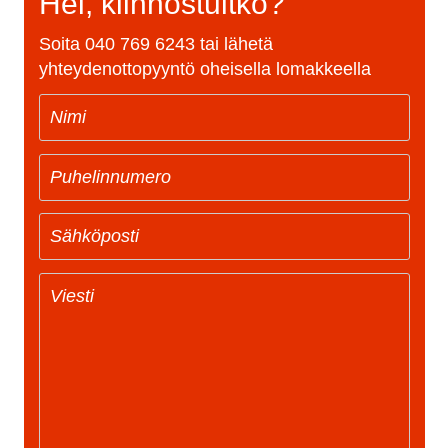
Hei, kiinnostuitko?
Soita
040 769 6243
tai lähetä
yhteydenottopyyntö oheisella lomakkeella