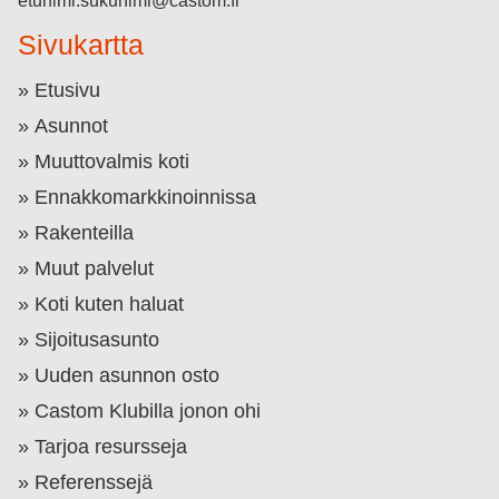
etunimi.sukunimi@castom.fi
Sivukartta
Etusivu
Asunnot
Muuttovalmis koti
Ennakkomarkkinoinnissa
Rakenteilla
Muut palvelut
Koti kuten haluat
Sijoitusasunto
Uuden asunnon osto
Castom Klubilla jonon ohi
Tarjoa resursseja
Referenssejä