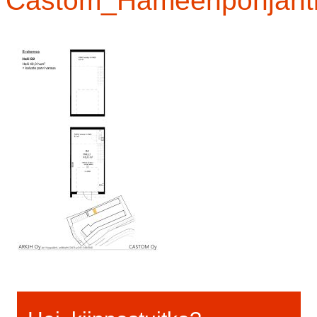
Castom_Hameenpohjanti