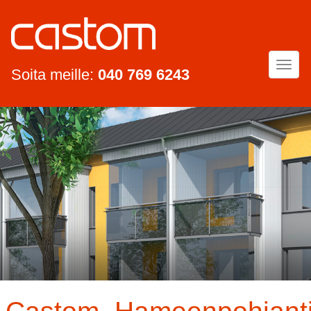
Togg
Soita meille:
040 769 6243
navi