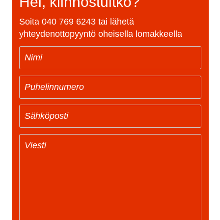
Hei, kiinnostuitko?
Soita
040 769 6243
tai lähetä
yhteydenottopyyntö oheisella lomakkeella