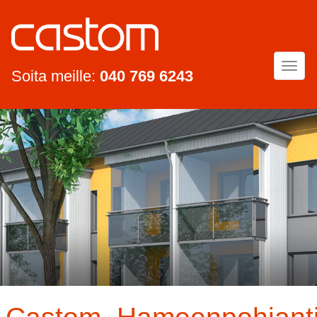
Togg
Soita meille:
040 769 6243
navi