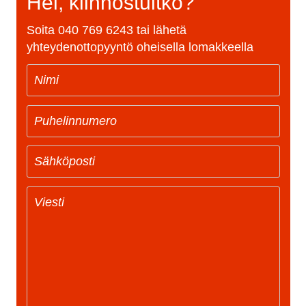
Hei, kiinnostuitko?
Soita
040 769 6243
tai lähetä
yhteydenottopyyntö oheisella lomakkeella