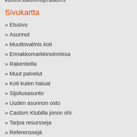
etunimi.sukunimi@castom.fi
Sivukartta
Etusivu
Asunnot
Muuttovalmis koti
Ennakkomarkkinoinnissa
Rakenteilla
Muut palvelut
Koti kuten haluat
Sijoitusasunto
Uuden asunnon osto
Castom Klubilla jonon ohi
Tarjoa resursseja
Referenssejä