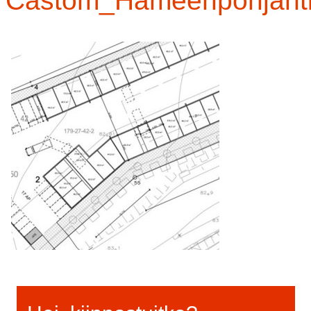
Castom_Hameenpohjant