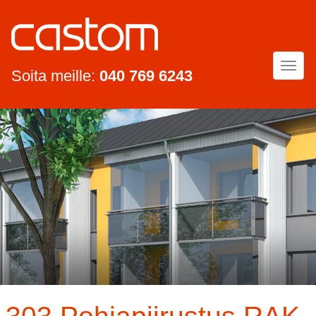
Togg
Soita meille:
040 769 6243
navi