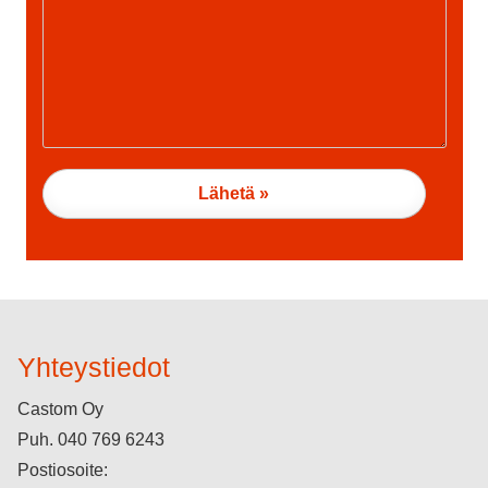
Yhteystiedot
Castom Oy
Puh.
040 769 6243
Postiosoite: