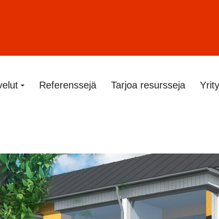
velut
Referenssejä
Tarjoa resursseja
Yrit