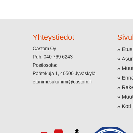
Yhteystiedot
Sivu
Castom Oy
Etus
Puh.
040 769 6243
Asun
Postiosoite:
Muut
Päätekuja 1, 40500 Jyväskylä
Enna
etunimi.sukunimi@castom.fi
Rake
Muut
Koti