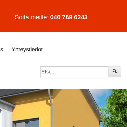
Soita meille:
040 769 6243
ys
Yhteystiedot