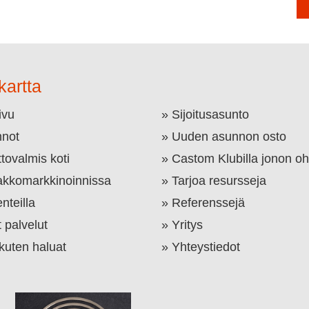
kartta
ivu
Sijoitusasunto
not
Uuden asunnon osto
tovalmis koti
Castom Klubilla jonon oh
kkomarkkinoinnissa
Tarjoa resursseja
nteilla
Referenssejä
 palvelut
Yritys
 kuten haluat
Yhteystiedot