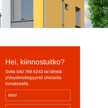
Hei, kiinnostuitko?
Soita
040 769 6243
tai lähetä
yhteydenottopyyntö oheisella
lomakkeella