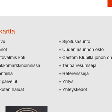
kartta
ivu
Sijoitusasunto
not
Uuden asunnon osto
tovalmis koti
Castom Klubilla jonon oh
kkomarkkinoinnissa
Tarjoa resursseja
nteilla
Referenssejä
 palvelut
Yritys
 kuten haluat
Yhteystiedot