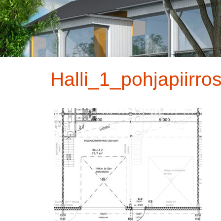
Halli_1_pohjapiirr