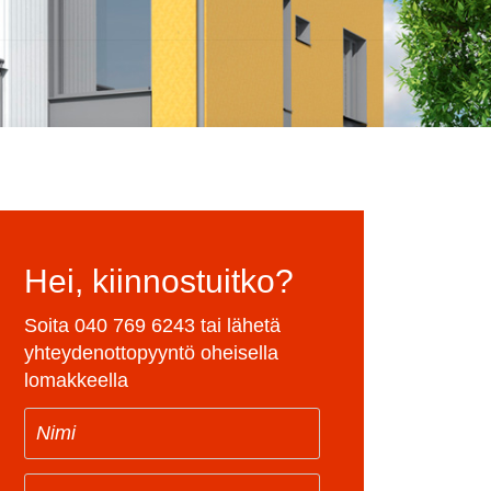
Hei, kiinnostuitko?
Soita
040 769 6243
tai lähetä
yhteydenottopyyntö oheisella
lomakkeella