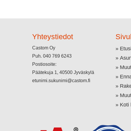
Yhteystiedot
Sivu
Castom Oy
Etus
Puh.
040 769 6243
Asun
Postiosoite:
Muut
Päätekuja 1, 40500 Jyväskylä
Enna
etunimi.sukunimi@castom.fi
Rake
Muut
Koti