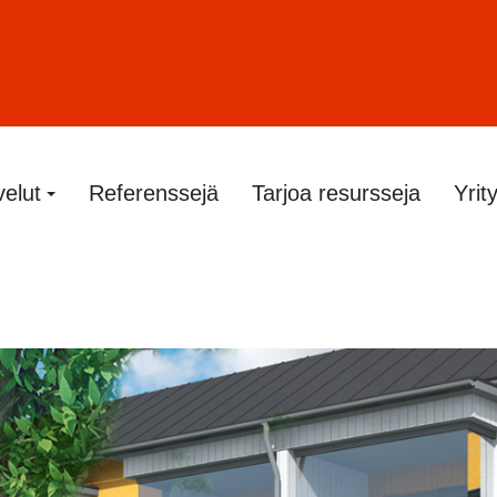
velut
Referenssejä
Tarjoa resursseja
Yrit