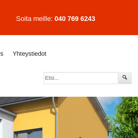
Soita meille:
040 769 6243
ys
Yhteystiedot