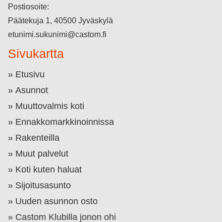
Postiosoite:
Päätekuja 1, 40500 Jyväskylä
etunimi.sukunimi@castom.fi
Sivukartta
Etusivu
Asunnot
Muuttovalmis koti
Ennakkomarkkinoinnissa
Rakenteilla
Muut palvelut
Koti kuten haluat
Sijoitusasunto
Uuden asunnon osto
Castom Klubilla jonon ohi