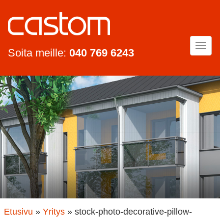
Togg
Soita meille:
040 769 6243
navi
Etusivu
»
Yritys
»
stock-photo-decorative-pillow-