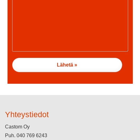
Yhteystiedot
Castom Oy
Puh.
040 769 6243